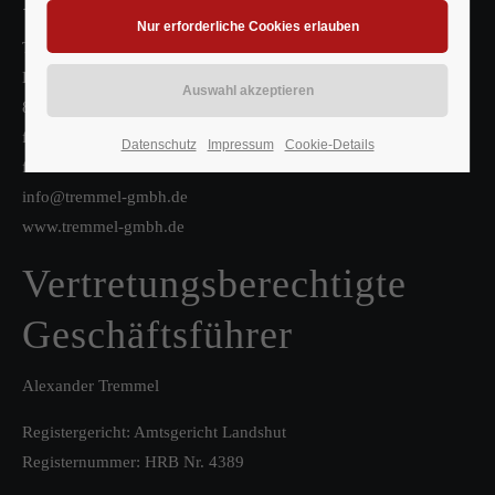
Tremmel Genuss & Event GmbH
Hauptstraße 118
84184 Ast
fon: 08709/570
Datenschutz
Impressum
Cookie-Details
fax: 08709/3609
info@tremmel-gmbh.de
www.tremmel-gmbh.de
Vertretungsberechtigte
Geschäftsführer
Alexander Tremmel
Registergericht: Amtsgericht Landshut
Registernummer: HRB Nr. 4389