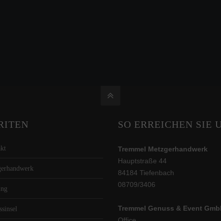
RITEN
SO ERREICHEN SIE 
kt
Tremmel Metzgerhandwerk
Hauptstraße 44
gerhandwerk
84184 Tiefenbach
08709/3406
ing
Tremmel Genuss & Event Gmb
ssinsel
Office