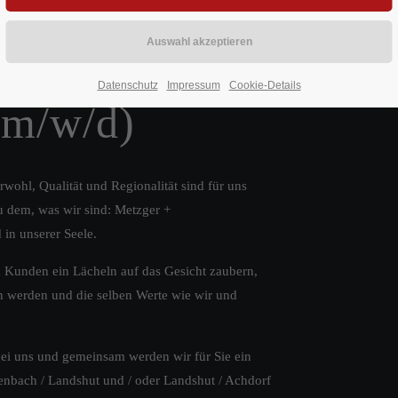
estellte /
Datenschutz
Impressum
Cookie-Details
(m/w/d)
wohl, Qualität und Regionalität sind für uns
u dem, was wir sind: Metzger +
in unserer Seele.
n Kunden ein Lächeln auf das Gesicht zaubern,
en werden und die selben Werte wie wir und
ei uns und gemeinsam werden wir für Sie ein
enbach / Landshut und / oder Landshut / Achdorf