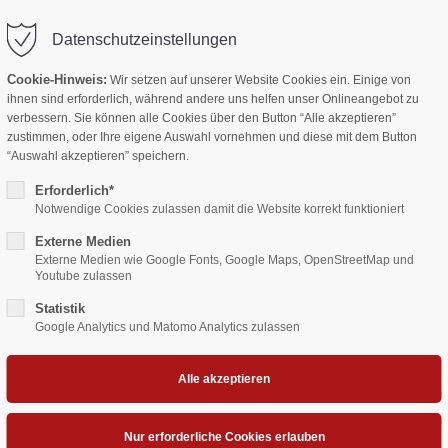
Datenschutzeinstellungen
RHANDWERK
CATERING
SOPHIE'S ALM
ANGEBOTE
MI
Cookie-Hinweis:
Wir setzen auf unserer Website Cookies ein. Einige von
ihnen sind erforderlich, während andere uns helfen unser Onlineangebot zu
verbessern. Sie können alle Cookies über den Button “Alle akzeptieren”
zustimmen, oder Ihre eigene Auswahl vornehmen und diese mit dem Button
“Auswahl akzeptieren” speichern.
Erforderlich*
Notwendige Cookies zulassen damit die Website korrekt funktioniert
Externe Medien
Externe Medien wie Google Fonts, Google Maps, OpenStreetMap und
Youtube zulassen
ACHVERKÄU
Statistik
Google Analytics und Matomo Analytics zulassen
Arbeitsort:
Rödlstraße 13
84036 Landshut