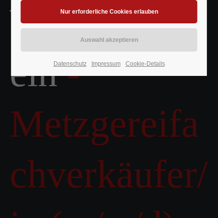
Wir stellen
ein
-
Datenschutz
Impressum
Cookie-Details
Metzgereifa
chverkäufer/